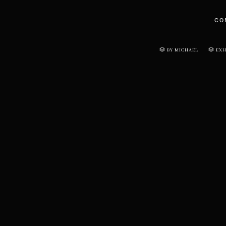
CO
BY MICHAEL
EXH