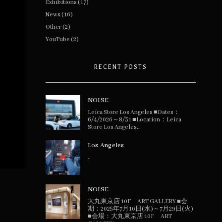
Exhibitions
(17)
News
(16)
Other
(2)
YouTube
(2)
RECENT POSTS
NOISE
Leica Store Los Angeles ■Dates：
6/4/2026～8/31 ■Location：Leica
Store Los Angeles..
Los Angeles
..
NOISE
大丸東京店 10F ART GALLERY ■会
期：2025年7月16日(水)～7月29日(火)
■会場：大丸東京店 10F ART